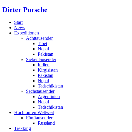
Dieter Porsche
Start
News
Expeditionen
Achttausender
Tibet
Nepal
Pakistan
Siebentausender
Indien
Kirgisistan
Pakistan
Nepal
Tadschikistan
Sechstausender
Argentinien
Nepal
Tadschikistan
Hochtouren Weltweit
Fünftausender
Russland
Trekking