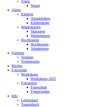
Asien
Nepal
Alpen
Klettern
Alpinklettern
Klettersteige
Wintertouren
Skitouren
Wintertouren
Hochtouren
Hochtouren
Alpintouren
Vorträge
Termine
Vortragsinfo
Bücher
Fotografie
Workshops
Workshops 2025
Fotoserien
Fotoschule
Fotoprojekte
Info
Lebenslauf
Tourenbuch