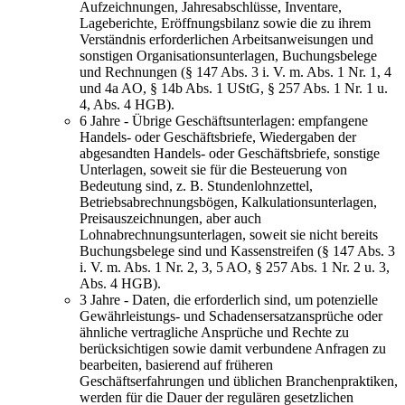
Aufzeichnungen, Jahresabschlüsse, Inventare,
Lageberichte, Eröffnungsbilanz sowie die zu ihrem
Verständnis erforderlichen Arbeitsanweisungen und
sonstigen Organisationsunterlagen, Buchungsbelege
und Rechnungen (§ 147 Abs. 3 i. V. m. Abs. 1 Nr. 1, 4
und 4a AO, § 14b Abs. 1 UStG, § 257 Abs. 1 Nr. 1 u.
4, Abs. 4 HGB).
6 Jahre - Übrige Geschäftsunterlagen: empfangene
Handels- oder Geschäftsbriefe, Wiedergaben der
abgesandten Handels- oder Geschäftsbriefe, sonstige
Unterlagen, soweit sie für die Besteuerung von
Bedeutung sind, z. B. Stundenlohnzettel,
Betriebsabrechnungsbögen, Kalkulationsunterlagen,
Preisauszeichnungen, aber auch
Lohnabrechnungsunterlagen, soweit sie nicht bereits
Buchungsbelege sind und Kassenstreifen (§ 147 Abs. 3
i. V. m. Abs. 1 Nr. 2, 3, 5 AO, § 257 Abs. 1 Nr. 2 u. 3,
Abs. 4 HGB).
3 Jahre - Daten, die erforderlich sind, um potenzielle
Gewährleistungs- und Schadensersatzansprüche oder
ähnliche vertragliche Ansprüche und Rechte zu
berücksichtigen sowie damit verbundene Anfragen zu
bearbeiten, basierend auf früheren
Geschäftserfahrungen und üblichen Branchenpraktiken,
werden für die Dauer der regulären gesetzlichen