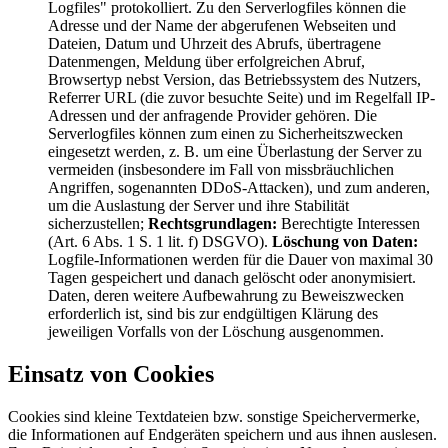
Logfiles" protokolliert. Zu den Serverlogfiles können die
Adresse und der Name der abgerufenen Webseiten und
Dateien, Datum und Uhrzeit des Abrufs, übertragene
Datenmengen, Meldung über erfolgreichen Abruf,
Browsertyp nebst Version, das Betriebssystem des Nutzers,
Referrer URL (die zuvor besuchte Seite) und im Regelfall IP-
Adressen und der anfragende Provider gehören. Die
Serverlogfiles können zum einen zu Sicherheitszwecken
eingesetzt werden, z. B. um eine Überlastung der Server zu
vermeiden (insbesondere im Fall von missbräuchlichen
Angriffen, sogenannten DDoS-Attacken), und zum anderen,
um die Auslastung der Server und ihre Stabilität
sicherzustellen;
Rechtsgrundlagen:
Berechtigte Interessen
(Art. 6 Abs. 1 S. 1 lit. f) DSGVO).
Löschung von Daten:
Logfile-Informationen werden für die Dauer von maximal 30
Tagen gespeichert und danach gelöscht oder anonymisiert.
Daten, deren weitere Aufbewahrung zu Beweiszwecken
erforderlich ist, sind bis zur endgültigen Klärung des
jeweiligen Vorfalls von der Löschung ausgenommen.
Einsatz von Cookies
Cookies sind kleine Textdateien bzw. sonstige Speichervermerke,
die Informationen auf Endgeräten speichern und aus ihnen auslesen.