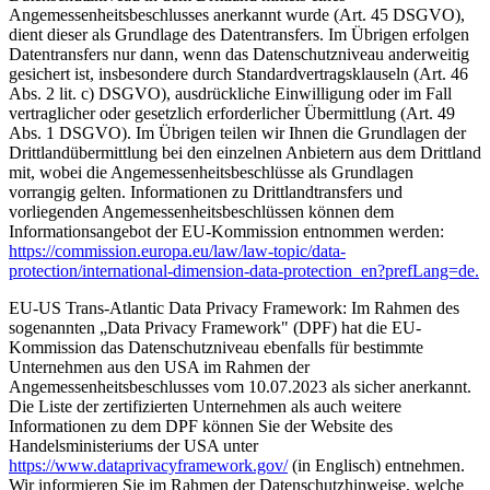
Angemessenheitsbeschlusses anerkannt wurde (Art. 45 DSGVO),
dient dieser als Grundlage des Datentransfers. Im Übrigen erfolgen
Datentransfers nur dann, wenn das Datenschutzniveau anderweitig
gesichert ist, insbesondere durch Standardvertragsklauseln (Art. 46
Abs. 2 lit. c) DSGVO), ausdrückliche Einwilligung oder im Fall
vertraglicher oder gesetzlich erforderlicher Übermittlung (Art. 49
Abs. 1 DSGVO). Im Übrigen teilen wir Ihnen die Grundlagen der
Drittlandübermittlung bei den einzelnen Anbietern aus dem Drittland
mit, wobei die Angemessenheitsbeschlüsse als Grundlagen
vorrangig gelten. Informationen zu Drittlandtransfers und
vorliegenden Angemessenheitsbeschlüssen können dem
Informationsangebot der EU-Kommission entnommen werden:
https://commission.europa.eu/law/law-topic/data-
protection/international-dimension-data-protection_en?prefLang=de.
EU-US Trans-Atlantic Data Privacy Framework: Im Rahmen des
sogenannten „Data Privacy Framework" (DPF) hat die EU-
Kommission das Datenschutzniveau ebenfalls für bestimmte
Unternehmen aus den USA im Rahmen der
Angemessenheitsbeschlusses vom 10.07.2023 als sicher anerkannt.
Die Liste der zertifizierten Unternehmen als auch weitere
Informationen zu dem DPF können Sie der Website des
Handelsministeriums der USA unter
https://www.dataprivacyframework.gov/
(in Englisch) entnehmen.
Wir informieren Sie im Rahmen der Datenschutzhinweise, welche