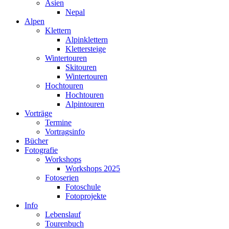
Asien
Nepal
Alpen
Klettern
Alpinklettern
Klettersteige
Wintertouren
Skitouren
Wintertouren
Hochtouren
Hochtouren
Alpintouren
Vorträge
Termine
Vortragsinfo
Bücher
Fotografie
Workshops
Workshops 2025
Fotoserien
Fotoschule
Fotoprojekte
Info
Lebenslauf
Tourenbuch