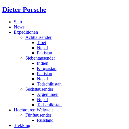
Dieter Porsche
Start
News
Expeditionen
Achttausender
Tibet
Nepal
Pakistan
Siebentausender
Indien
Kirgisistan
Pakistan
Nepal
Tadschikistan
Sechstausender
Argentinien
Nepal
Tadschikistan
Hochtouren Weltweit
Fünftausender
Russland
Trekking