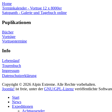
Home
Terminkalender - Vortrag 12 x 8000er
Satopanth - Galerie und Tagebuch online
Puplikationen
Bücher
Vorträge
Vortragstermine
Info
Lebenslauf
Tourenbuch
Impressum
Datenschutzerklärung
Copyright © 2026 Alpin Extreme. Alle Rechte vorbehalten.
Joomla!
ist freie, unter der
GNU/GPL-Lizenz
veröffentlichte Softwar
Start
News
Expeditionen
Achttausender