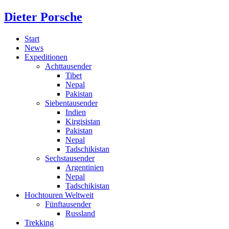
Dieter Porsche
Start
News
Expeditionen
Achttausender
Tibet
Nepal
Pakistan
Siebentausender
Indien
Kirgisistan
Pakistan
Nepal
Tadschikistan
Sechstausender
Argentinien
Nepal
Tadschikistan
Hochtouren Weltweit
Fünftausender
Russland
Trekking