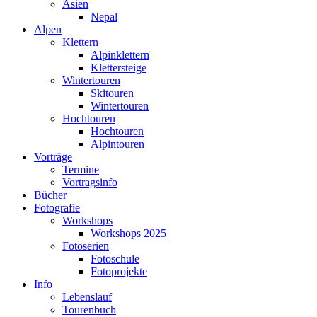
Asien
Nepal
Alpen
Klettern
Alpinklettern
Klettersteige
Wintertouren
Skitouren
Wintertouren
Hochtouren
Hochtouren
Alpintouren
Vorträge
Termine
Vortragsinfo
Bücher
Fotografie
Workshops
Workshops 2025
Fotoserien
Fotoschule
Fotoprojekte
Info
Lebenslauf
Tourenbuch