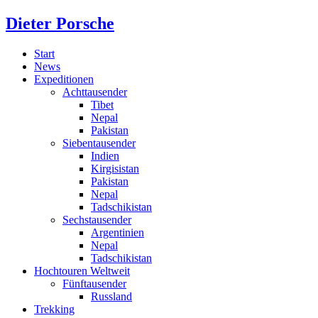
Dieter Porsche
Start
News
Expeditionen
Achttausender
Tibet
Nepal
Pakistan
Siebentausender
Indien
Kirgisistan
Pakistan
Nepal
Tadschikistan
Sechstausender
Argentinien
Nepal
Tadschikistan
Hochtouren Weltweit
Fünftausender
Russland
Trekking