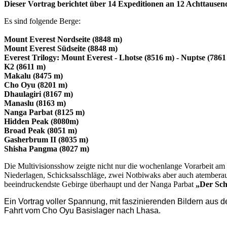
Dieser Vortrag berichtet über 14 Expeditionen an 12 Achttausen
Es sind folgende Berge:
Mount Everest Nordseite (8848 m)
Mount Everest Südseite (8848 m)
Everest Trilogy: Mount Everest - Lhotse (8516 m) - Nuptse (7861
K2 (8611 m)
Makalu (8475 m)
Cho Oyu (8201 m)
Dhaulagiri (8167 m)
Manaslu (8163 m)
Nanga Parbat (8125 m)
Hidden Peak (8080m)
Broad Peak (8051 m)
Gasherbrum II (8035 m)
Shisha Pangma (8027 m)
Die Multivisionsshow zeigte nicht nur die wochenlange Vorarbeit a
Niederlagen, Schicksalsschläge, zwei Notbiwaks aber auch atembera
beeindruckendste Gebirge überhaupt und der Nanga Parbat
„Der Sch
Ein Vortrag voller Spannung, mit faszinierenden Bildern aus 
Fahrt vom Cho Oyu Basislager nach Lhasa.