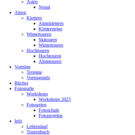
Asien
Nepal
Alpen
Klettern
Alpinklettern
Klettersteige
Wintertouren
Skitouren
Wintertouren
Hochtouren
Hochtouren
Alpintouren
Vorträge
Termine
Vortragsinfo
Bücher
Fotografie
Workshops
Workshops 2025
Fotoserien
Fotoschule
Fotoprojekte
Info
Lebenslauf
Tourenbuch