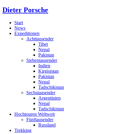
Dieter Porsche
Start
News
Expeditionen
Achttausender
Tibet
Nepal
Pakistan
Siebentausender
Indien
Kirgisistan
Pakistan
Nepal
Tadschikistan
Sechstausender
Argentinien
Nepal
Tadschikistan
Hochtouren Weltweit
Fünftausender
Russland
Trekking