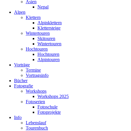
Asien
Nepal
Alpen
Klettern
Alpinklettern
Klettersteige
Wintertouren
Skitouren
Wintertouren
Hochtouren
Hochtouren
Alpintouren
Vorträge
Termine
Vortragsinfo
Bücher
Fotografie
Workshops
Workshops 2025
Fotoserien
Fotoschule
Fotoprojekte
Info
Lebenslauf
Tourenbuch