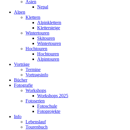
Asien
Nepal
Alpen
Klettern
Alpinklettern
Klettersteige
Wintertouren
Skitouren
Wintertouren
Hochtouren
Hochtouren
Alpintouren
Vorträge
Termine
Vortragsinfo
Bücher
Fotografie
Workshops
Workshops 2025
Fotoserien
Fotoschule
Fotoprojekte
Info
Lebenslauf
Tourenbuch