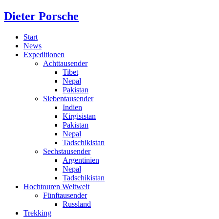
Dieter Porsche
Start
News
Expeditionen
Achttausender
Tibet
Nepal
Pakistan
Siebentausender
Indien
Kirgisistan
Pakistan
Nepal
Tadschikistan
Sechstausender
Argentinien
Nepal
Tadschikistan
Hochtouren Weltweit
Fünftausender
Russland
Trekking