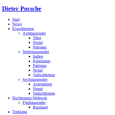
Dieter Porsche
Start
News
Expeditionen
Achttausender
Tibet
Nepal
Pakistan
Siebentausender
Indien
Kirgisistan
Pakistan
Nepal
Tadschikistan
Sechstausender
Argentinien
Nepal
Tadschikistan
Hochtouren Weltweit
Fünftausender
Russland
Trekking