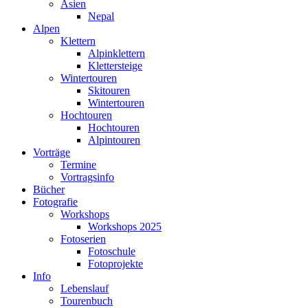
Asien
Nepal
Alpen
Klettern
Alpinklettern
Klettersteige
Wintertouren
Skitouren
Wintertouren
Hochtouren
Hochtouren
Alpintouren
Vorträge
Termine
Vortragsinfo
Bücher
Fotografie
Workshops
Workshops 2025
Fotoserien
Fotoschule
Fotoprojekte
Info
Lebenslauf
Tourenbuch