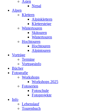
Asien
Nepal
Alpen
Klettern
Alpinklettern
Klettersteige
Wintertouren
Skitouren
Wintertouren
Hochtouren
Hochtouren
Alpintouren
Vorträge
Termine
Vortragsinfo
Bücher
Fotografie
Workshops
Workshops 2025
Fotoserien
Fotoschule
Fotoprojekte
Info
Lebenslauf
Tourenbuch