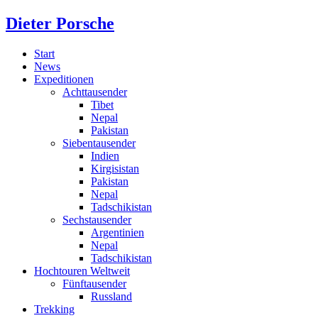
Dieter Porsche
Start
News
Expeditionen
Achttausender
Tibet
Nepal
Pakistan
Siebentausender
Indien
Kirgisistan
Pakistan
Nepal
Tadschikistan
Sechstausender
Argentinien
Nepal
Tadschikistan
Hochtouren Weltweit
Fünftausender
Russland
Trekking