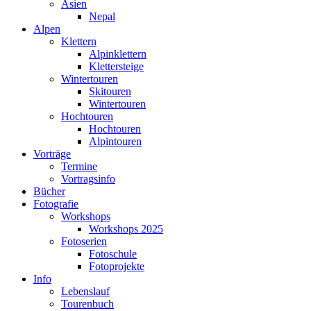
Asien
Nepal
Alpen
Klettern
Alpinklettern
Klettersteige
Wintertouren
Skitouren
Wintertouren
Hochtouren
Hochtouren
Alpintouren
Vorträge
Termine
Vortragsinfo
Bücher
Fotografie
Workshops
Workshops 2025
Fotoserien
Fotoschule
Fotoprojekte
Info
Lebenslauf
Tourenbuch