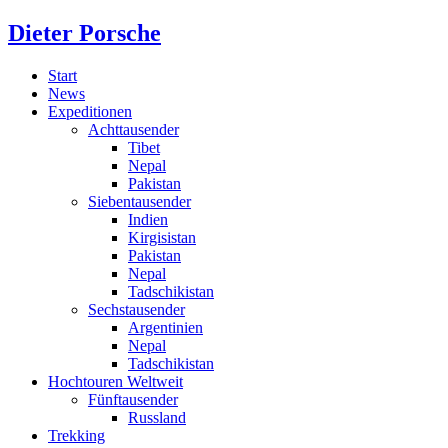
Dieter Porsche
Start
News
Expeditionen
Achttausender
Tibet
Nepal
Pakistan
Siebentausender
Indien
Kirgisistan
Pakistan
Nepal
Tadschikistan
Sechstausender
Argentinien
Nepal
Tadschikistan
Hochtouren Weltweit
Fünftausender
Russland
Trekking