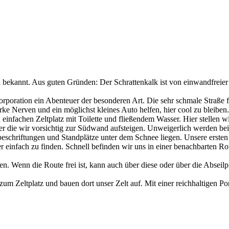
d bekannt. Aus guten Gründen: Der Schrattenkalk ist von einwandfreier 
-Korporation ein Abenteuer der besonderen Art. Die sehr schmale Straß
rke Nerven und ein möglichst kleines Auto helfen, hier cool zu bleiben.
einfachen Zeltplatz mit Toilette und fließendem Wasser. Hier stellen w
ber die wir vorsichtig zur Südwand aufsteigen. Unweigerlich werden be
schriftungen und Standplätze unter dem Schnee liegen. Unsere ersten 
r einfach zu finden. Schnell befinden wir uns in einer benachbarten Ro
n. Wenn die Route frei ist, kann auch über diese oder über die Abseil
m Zeltplatz und bauen dort unser Zelt auf. Mit einer reichhaltigen P