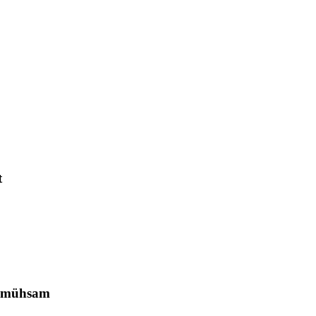
t
m) mühsam