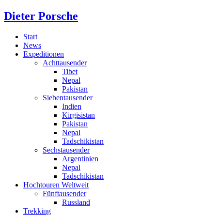
Dieter Porsche
Start
News
Expeditionen
Achttausender
Tibet
Nepal
Pakistan
Siebentausender
Indien
Kirgisistan
Pakistan
Nepal
Tadschikistan
Sechstausender
Argentinien
Nepal
Tadschikistan
Hochtouren Weltweit
Fünftausender
Russland
Trekking