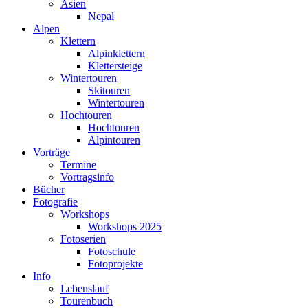
Asien
Nepal
Alpen
Klettern
Alpinklettern
Klettersteige
Wintertouren
Skitouren
Wintertouren
Hochtouren
Hochtouren
Alpintouren
Vorträge
Termine
Vortragsinfo
Bücher
Fotografie
Workshops
Workshops 2025
Fotoserien
Fotoschule
Fotoprojekte
Info
Lebenslauf
Tourenbuch