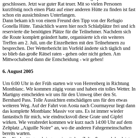
geschlossen. Jetzt war guter Rat teuer. Mit so vielen Personen
kurzfristig noch einen Platz auf einer anderen Hütte zu finden ist fast
schon ein aussichtsloses Unterfangen.
Dann bekam ich von einem Freund den Tipp von der Refugio
Gonella Hütte. Tatsächlich waren hier noch Schlafplätze frei und ich
reservierte die benötigten Plätze für die Teilnehmer. Nachdem sich
die Route komplett geändert hatte, organisierte ich ein weiteres
Treffen am 2. Juli, um die Einzelheiten mit den Teilnehmern zu
besprechen. Der Wetterbericht im Vorfeld änderte sich täglich und
so blieb das große Rätsel raten - gehen oder nicht gehen. Am
Mittwochabend dann die Entscheidung - wir gehen!
6. August 2005
Um 6:00 Uhr in der Früh starten wir von Herrenberg in Richtung
Montblanc. Wir kommen zügig voran und haben ein tolles Wetter. In
Martigny entscheiden wir uns für den Umweg über den St.
Bernhard Pass. Tolle Aussichten entschädigen uns für den etwas
weiteren Weg. Auf der Fahrt von Aosta nach Courmayeur liegt dann
das komplette Montblanc Massiv vor uns. Es ist immer wieder
fantastisch für mich, wie eindrucksvoll diese Grate und Gipfel
wirken. Wie verabredet kommen wir kurz nach 14:00 Uhr auf dem
Zeltplatz „Aiguille Noire" an, wo die anderen Fahrgemeinschaften
bereits warten.