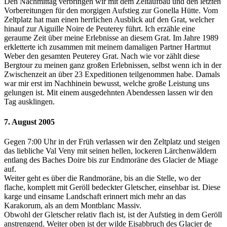
Den Nachmittag verbringen wir mit dem Zeltaufbau und den letzten
Vorbereitungen für den morgigen Aufstieg zur Gonella Hütte. Vom
Zeltplatz hat man einen herrlichen Ausblick auf den Grat, welcher
hinauf zur Aiguille Noire de Peuterey führt. Ich erzähle eine
geraume Zeit über meine Erlebnisse an diesem Grat. Im Jahre 1989
erkletterte ich zusammen mit meinem damaligen Partner Hartmut
Weber den gesamten Peuterey Grat. Nach wie vor zählt diese
Bergtour zu meinen ganz großen Erlebnissen, selbst wenn ich in der
Zwischenzeit an über 23 Expeditionen teilgenommen habe. Damals
war mir erst im Nachhinein bewusst, welche große Leistung uns
gelungen ist. Mit einem ausgedehnten Abendessen lassen wir den
Tag ausklingen.
7. August 2005
Gegen 7:00 Uhr in der Früh verlassen wir den Zeltplatz und steigen
das liebliche Val Veny mit seinen hellen, lockeren Lärchenwäldern
entlang des Baches Doire bis zur Endmoräne des Glacier de Miage
auf.
Weiter geht es über die Randmoräne, bis an die Stelle, wo der
flache, komplett mit Geröll bedeckter Gletscher, einsehbar ist. Diese
karge und einsame Landschaft erinnert mich mehr an das
Karakorum, als an dem Montblanc Massiv.
Obwohl der Gletscher relativ flach ist, ist der Aufstieg in dem Geröll
anstrengend. Weiter oben ist der wilde Eisabbruch des Glacier de