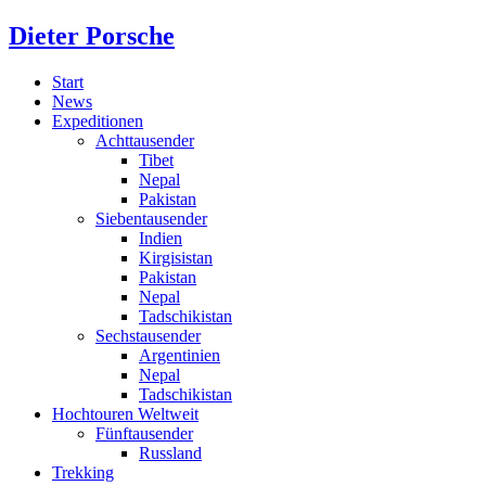
Dieter Porsche
Start
News
Expeditionen
Achttausender
Tibet
Nepal
Pakistan
Siebentausender
Indien
Kirgisistan
Pakistan
Nepal
Tadschikistan
Sechstausender
Argentinien
Nepal
Tadschikistan
Hochtouren Weltweit
Fünftausender
Russland
Trekking