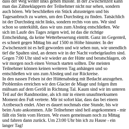
dass der Weg weiter links gehen müsste. In der Zwischenzeit kann
man das Zähneklappern der Teilnehmer nicht nur sehen, sondern
auch hören. Wir beschließen ein Stück abzusteigen und bis
Tagesanbruch zu warten, um den Durchstieg zu finden. Tatsächlich
ist der Durchstieg nicht links, sondern rechts von uns. Wir sind
schon so unterkühlt, dass wir uns zum Abstieg entschließen. Wie
sich im Laufe des Tages zeigen wird, ist das die richtige
Entscheidung, da keine Wetterbesserung eintritt. Ganz im Gegenteil,
es schneit gegen Mittag bis auf 1500 m Höhe hinunter. In der
Zwischenzeit ist es hell geworden und wir sehen nun, wie unendlich
tief die Spalten sind, an denen wir in der Nacht vorbeigelaufen sind.
Gegen 7:00 Uhr sind wir wieder an der Hütte und beratschlagen, ob
wir morgen noch einen Versuch starten sollten. Die meisten
Teilnehmer können keinen weiteren Tag anhängen und so
entschließen wir uns zum Abstieg und zur Rückreise.
In den nassen Felsen ist der Hüttenabstieg mit Bedacht anzugehen.
Problemlos erreichen wir den Glacier de Miage und folgen ihm
mühsam auf dem Geröll in Richtung Tal. Kaum sind wir im unteren
Teil auf der Randmoräne, als ich mir in einem unaufmerksamen
Moment den Fuß vertrete. Mir ist sofort klar, dass das bei einem
Arztbesuch endet. Aber es dauert nochmals eine Stunde, bis wir
beim Auto ankommen. Alle Teilnehmer sind heil angekommen - mir
fällt ein Stein vom Herzen. Wir essen gemeinsam noch zu Mittag
und fahren dann zurück. Um 23:00 Uhr bin ich zu Hause - ein
langer Tag!