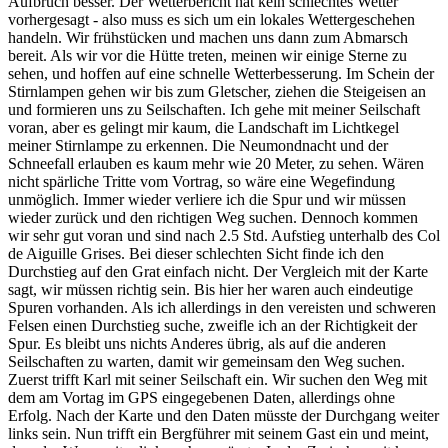
Aufbruch besser. Der Wetterbericht hat kein schlechtes Wetter
vorhergesagt - also muss es sich um ein lokales Wettergeschehen
handeln. Wir frühstücken und machen uns dann zum Abmarsch
bereit. Als wir vor die Hütte treten, meinen wir einige Sterne zu
sehen, und hoffen auf eine schnelle Wetterbesserung. Im Schein der
Stirnlampen gehen wir bis zum Gletscher, ziehen die Steigeisen an
und formieren uns zu Seilschaften. Ich gehe mit meiner Seilschaft
voran, aber es gelingt mir kaum, die Landschaft im Lichtkegel
meiner Stirnlampe zu erkennen. Die Neumondnacht und der
Schneefall erlauben es kaum mehr wie 20 Meter, zu sehen. Wären
nicht spärliche Tritte vom Vortrag, so wäre eine Wegefindung
unmöglich. Immer wieder verliere ich die Spur und wir müssen
wieder zurück und den richtigen Weg suchen. Dennoch kommen
wir sehr gut voran und sind nach 2.5 Std. Aufstieg unterhalb des Col
de Aiguille Grises. Bei dieser schlechten Sicht finde ich den
Durchstieg auf den Grat einfach nicht. Der Vergleich mit der Karte
sagt, wir müssen richtig sein. Bis hier her waren auch eindeutige
Spuren vorhanden. Als ich allerdings in den vereisten und schweren
Felsen einen Durchstieg suche, zweifle ich an der Richtigkeit der
Spur. Es bleibt uns nichts Anderes übrig, als auf die anderen
Seilschaften zu warten, damit wir gemeinsam den Weg suchen.
Zuerst trifft Karl mit seiner Seilschaft ein. Wir suchen den Weg mit
dem am Vortag im GPS eingegebenen Daten, allerdings ohne
Erfolg. Nach der Karte und den Daten müsste der Durchgang weiter
links sein. Nun trifft ein Bergführer mit seinem Gast ein und meint,