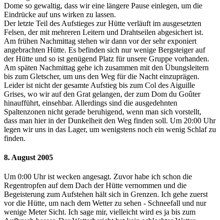
Dome so gewaltig, dass wir eine längere Pause einlegen, um die
Eindrücke auf uns wirken zu lassen.
Der letzte Teil des Aufstieges zur Hütte verläuft im ausgesetzten
Felsen, der mit mehreren Leitern und Drahtseilen abgesichert ist.
Am frühen Nachmittag stehen wir dann vor der sehr exponiert
angebrachten Hütte. Es befinden sich nur wenige Bergsteiger auf
der Hütte und so ist genügend Platz für unsere Gruppe vorhanden.
Am späten Nachmittag gehe ich zusammen mit den Übungsleitern
bis zum Gletscher, um uns den Weg für die Nacht einzuprägen.
Leider ist nicht der gesamte Aufstieg bis zum Col des Aiguille
Grises, wo wir auf den Grat gelangen, der zum Dom du Goûter
hinaufführt, einsehbar. Allerdings sind die ausgedehnten
Spaltenzonen nicht gerade beruhigend, wenn man sich vorstellt,
dass man hier in der Dunkelheit den Weg finden soll. Um 20:00 Uhr
legen wir uns in das Lager, um wenigstens noch ein wenig Schlaf zu
finden.
8. August 2005
Um 0:00 Uhr ist wecken angesagt. Zuvor habe ich schon die
Regentropfen auf dem Dach der Hütte vernommen und die
Begeisterung zum Aufstehen hält sich in Grenzen. Ich gehe zuerst
vor die Hütte, um nach dem Wetter zu sehen - Schneefall und nur
wenige Meter Sicht. Ich sage mir, vielleicht wird es ja bis zum