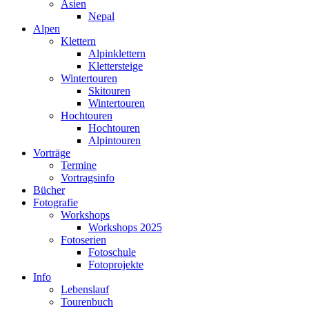
Asien
Nepal
Alpen
Klettern
Alpinklettern
Klettersteige
Wintertouren
Skitouren
Wintertouren
Hochtouren
Hochtouren
Alpintouren
Vorträge
Termine
Vortragsinfo
Bücher
Fotografie
Workshops
Workshops 2025
Fotoserien
Fotoschule
Fotoprojekte
Info
Lebenslauf
Tourenbuch