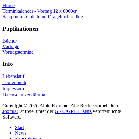
Home
Terminkalender - Vortrag 12 x 8000er
Satopanth - Galerie und Tagebuch online
Puplikationen
Bücher
Vorträge
Vortragstermine
Info
Lebenslauf
Tourenbuch
Impressum
Datenschutzerklärung
Copyright © 2026 Alpin Extreme. Alle Rechte vorbehalten.
Joomla!
ist freie, unter der
GNU/GPL-Lizenz
veröffentlichte
Software.
Start
News
Expeditionen