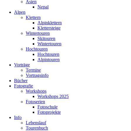
Asien
Nepal
Alpen
Klettern
Alpinklettern
Klettersteige
Wintertouren
Skitouren
Wintertouren
Hochtouren
Hochtouren
Alpintouren
Vorträge
Termine
Vortragsinfo
Bücher
Fotografie
Workshops
Workshops 2025
Fotoserien
Fotoschule
Fotoprojekte
Info
Lebenslauf
Tourenbuch