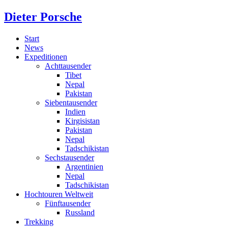
Dieter Porsche
Start
News
Expeditionen
Achttausender
Tibet
Nepal
Pakistan
Siebentausender
Indien
Kirgisistan
Pakistan
Nepal
Tadschikistan
Sechstausender
Argentinien
Nepal
Tadschikistan
Hochtouren Weltweit
Fünftausender
Russland
Trekking