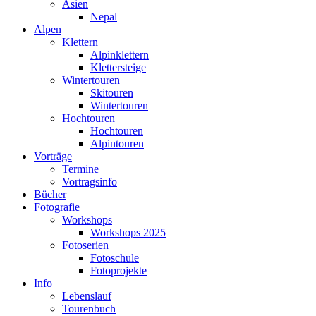
Asien
Nepal
Alpen
Klettern
Alpinklettern
Klettersteige
Wintertouren
Skitouren
Wintertouren
Hochtouren
Hochtouren
Alpintouren
Vorträge
Termine
Vortragsinfo
Bücher
Fotografie
Workshops
Workshops 2025
Fotoserien
Fotoschule
Fotoprojekte
Info
Lebenslauf
Tourenbuch