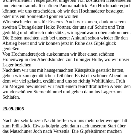
wohlverdienten Vesperpause, umgeben von köstlichen Heidelbeeren
und einem traumhaft schönen Panoramablick. Am Hochmadererjoch
können wir uns entscheiden, ob wir den Hochmaderer besteigen
oder uns ein Sonnenbad gönnen wollten.
Wir entschieden uns für Ersteres. Auch wir kamen, dank unserem
zweiten Übungsleiter Heiko Pörtner, der uns auf Schritt und Tritt
geduldig und hilfreich unterstützt, wir irgendwann oben ankommen.
Die Ersten machten sich bei unserer Ankunft schon wieder für den
Abstieg bereit und wir können jetzt in Ruhe das Gipfelglück
genießen.
Von Hochmadererjoch auskommen wir über einen schönen
Höhenweg in den Abendstunden zur Tübinger Hütte, wo wir unser
Lager beziehen.
Nachdem wir uns mit hausgemachten Kässpätzle gestärkt hatten,
gehen wir zum gemütlichen Teil über. Es ist ein schöner Abend an
dem wir viel gelacht, erzählt und uns so richtig Wohlfühlen. Früh
am Morgen bewundern wir nach einem feuchtfröhlichen Abend den
wunderschönen Sternenhimmel und gehen dann ins Lager zum
Schlafen.
25.09.2005
Nach der sehr kurzen Nacht treffen wir uns mehr oder weniger fitt
zum Frühstück. Etwas holprig geht dann nach unserem Start über
das Matschuner Joch nach Versettla. Die Gipfelstürmer machen