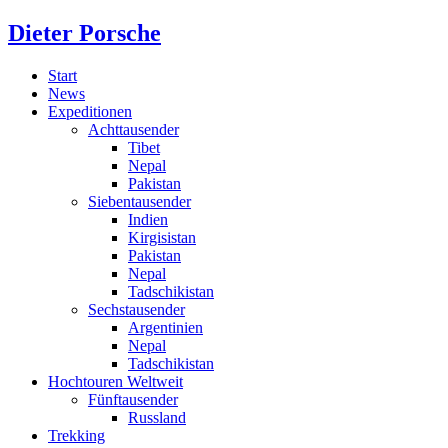
Dieter Porsche
Start
News
Expeditionen
Achttausender
Tibet
Nepal
Pakistan
Siebentausender
Indien
Kirgisistan
Pakistan
Nepal
Tadschikistan
Sechstausender
Argentinien
Nepal
Tadschikistan
Hochtouren Weltweit
Fünftausender
Russland
Trekking