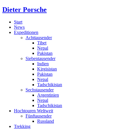
Dieter Porsche
Start
News
Expeditionen
Achttausender
Tibet
Nepal
Pakistan
Siebentausender
Indien
Kirgisistan
Pakistan
Nepal
Tadschikistan
Sechstausender
Argentinien
Nepal
Tadschikistan
Hochtouren Weltweit
Fünftausender
Russland
Trekking