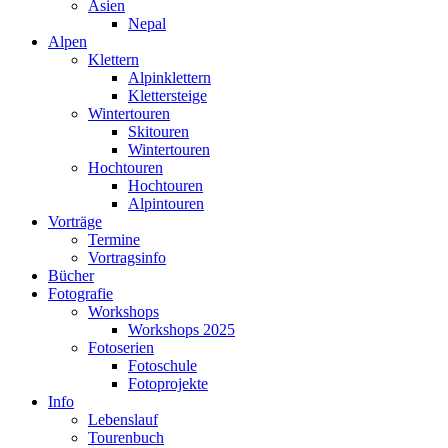
Asien
Nepal
Alpen
Klettern
Alpinklettern
Klettersteige
Wintertouren
Skitouren
Wintertouren
Hochtouren
Hochtouren
Alpintouren
Vorträge
Termine
Vortragsinfo
Bücher
Fotografie
Workshops
Workshops 2025
Fotoserien
Fotoschule
Fotoprojekte
Info
Lebenslauf
Tourenbuch