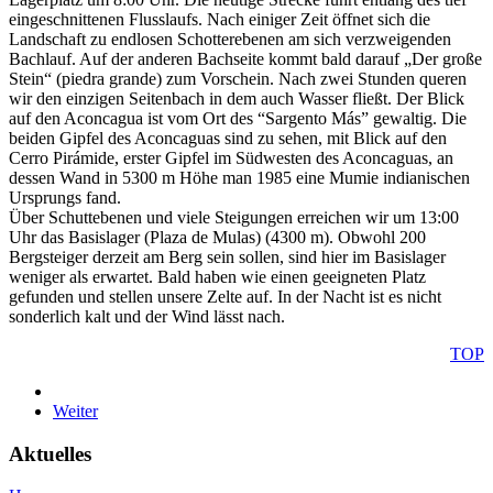
eingeschnittenen Flusslaufs. Nach einiger Zeit öffnet sich die
Landschaft zu endlosen Schotterebenen am sich verzweigenden
Bachlauf. Auf der anderen Bachseite kommt bald darauf „Der große
Stein“ (piedra grande) zum Vorschein. Nach zwei Stunden queren
wir den einzigen Seitenbach in dem auch Wasser fließt. Der Blick
auf den Aconcagua ist vom Ort des “Sargento Más” gewaltig. Die
beiden Gipfel des Aconcaguas sind zu sehen, mit Blick auf den
Cerro Pirámide, erster Gipfel im Südwesten des Aconcaguas, an
dessen Wand in 5300 m Höhe man 1985 eine Mumie indianischen
Ursprungs fand.
Über Schuttebenen und viele Steigungen erreichen wir um 13:00
Uhr das Basislager (Plaza de Mulas) (4300 m). Obwohl 200
Bergsteiger derzeit am Berg sein sollen, sind hier im Basislager
weniger als erwartet. Bald haben wie einen geeigneten Platz
gefunden und stellen unsere Zelte auf. In der Nacht ist es nicht
sonderlich kalt und der Wind lässt nach.
TOP
Weiter
Aktuelles