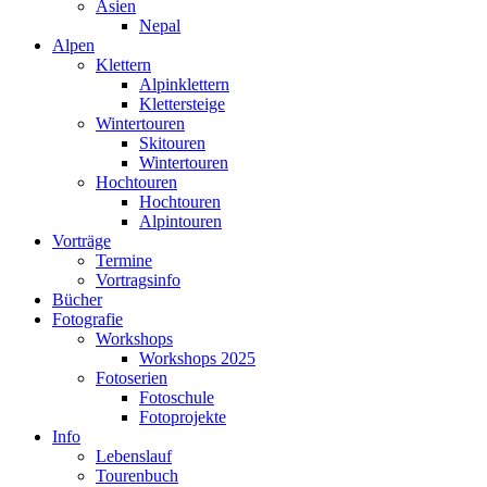
Asien
Nepal
Alpen
Klettern
Alpinklettern
Klettersteige
Wintertouren
Skitouren
Wintertouren
Hochtouren
Hochtouren
Alpintouren
Vorträge
Termine
Vortragsinfo
Bücher
Fotografie
Workshops
Workshops 2025
Fotoserien
Fotoschule
Fotoprojekte
Info
Lebenslauf
Tourenbuch