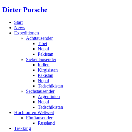
Dieter Porsche
Start
News
Expeditionen
Achttausender
Tibet
Nepal
Pakistan
Siebentausender
Indien
Kirgisistan
Pakistan
Nepal
Tadschikistan
Sechstausender
Argentinien
Nepal
Tadschikistan
Hochtouren Weltweit
Fünftausender
Russland
Trekking