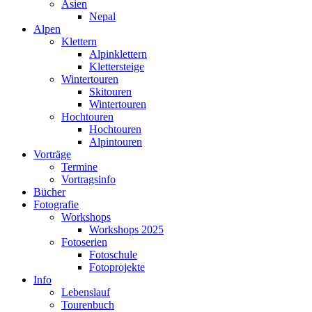
Asien
Nepal
Alpen
Klettern
Alpinklettern
Klettersteige
Wintertouren
Skitouren
Wintertouren
Hochtouren
Hochtouren
Alpintouren
Vorträge
Termine
Vortragsinfo
Bücher
Fotografie
Workshops
Workshops 2025
Fotoserien
Fotoschule
Fotoprojekte
Info
Lebenslauf
Tourenbuch