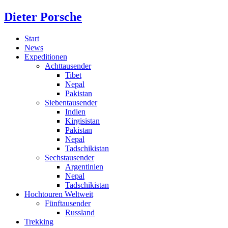
Dieter Porsche
Start
News
Expeditionen
Achttausender
Tibet
Nepal
Pakistan
Siebentausender
Indien
Kirgisistan
Pakistan
Nepal
Tadschikistan
Sechstausender
Argentinien
Nepal
Tadschikistan
Hochtouren Weltweit
Fünftausender
Russland
Trekking