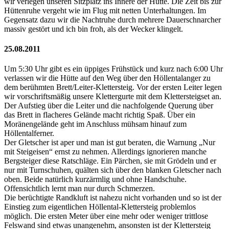
wir verlegen unseren Sitzplatz ins Innere der Hütte. Die Zeit bis zur
Hüttenruhe vergeht wie im Flug mit netten Unterhaltungen. Im
Gegensatz dazu wir die Nachtruhe durch mehrere Dauerschnarcher
massiv gestört und ich bin froh, als der Wecker klingelt.
25.08.2011
Um 5:30 Uhr gibt es ein üppiges Frühstück und kurz nach 6:00 Uhr
verlassen wir die Hütte auf den Weg über den Höllentalanger zu
dem berühmten Brett/Leiter-Klettersteig. Vor der ersten Leiter legen
wir vorschriftsmäßig unsere Klettergurte mit dem Klettersteigset an.
Der Aufstieg über die Leiter und die nachfolgende Querung über
das Brett in flacheres Gelände macht richtig Spaß. Über ein
Moränengelände geht im Anschluss mühsam hinauf zum
Höllentalferner.
Der Gletscher ist aper und man ist gut beraten, die Warnung „Nur
mit Steigeisen“ ernst zu nehmen. Allerdings ignorieren manche
Bergsteiger diese Ratschläge. Ein Pärchen, sie mit Grödeln und er
nur mit Turnschuhen, quälten sich über den blanken Gletscher nach
oben. Beide natürlich kurzärmlig und ohne Handschuhe.
Offensichtlich lernt man nur durch Schmerzen.
Die berüchtigte Randkluft ist nahezu nicht vorhanden und so ist der
Einstieg zum eigentlichen Höllental-Klettersteig problemlos
möglich. Die ersten Meter über eine mehr oder weniger trittlose
Felswand sind etwas unangenehm, ansonsten ist der Klettersteig