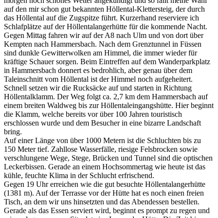
morgen noch schönes Wetter angekündigt und so fällt meine Wahl
auf den mir schon gut bekannten Höllental-Klettersteig, der durch
das Höllental auf die Zugspitze führt. Kurzerhand reserviere ich
Schlafplätze auf der Höllentalangerhütte für die kommende Nacht.
Gegen Mittag fahren wir auf der A8 nach Ulm und von dort über
Kempten nach Hammersbach. Nach dem Grenztunnel in Füssen
sind dunkle Gewitterwolken am Himmel, die immer wieder für
kräftige Schauer sorgen. Beim Eintreffen auf dem Wanderparkplatz
in Hammersbach donnert es bedrohlich, aber genau über dem
Taleinschnitt vom Höllental ist der Himmel noch aufgeheitert.
Schnell setzen wir die Rucksäcke auf und starten in Richtung
Höllentalklamm. Der Weg folgt ca. 2,7 km dem Hammersbach auf
einem breiten Waldweg bis zur Höllentaleingangshütte. Hier beginnt
die Klamm, welche bereits vor über 100 Jahren touristisch
erschlossen wurde und dem Besucher in eine bizarre Landschaft
bring.
Auf einer Länge von über 1000 Metern ist die Schluchten bis zu
150 Meter tief. Zahllose Wasserfälle, riesige Felsbrocken sowie
verschlungene Wege, Stege, Brücken und Tunnel sind die optischen
Leckerbissen. Gerade an einem Hochsommertag wie heute ist das
kühle, feuchte Klima in der Schlucht erfrischend.
Gegen 19 Uhr erreichen wie die gut besuchte Höllentalangerhütte
(1381 m). Auf der Terrasse vor der Hütte hat es noch einen freien
Tisch, an dem wir uns hinsetzten und das Abendessen bestellen.
Gerade als das Essen serviert wird, beginnt es prompt zu regen und