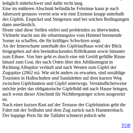
lediglich mittelschwer und dafür recht lang.
Eine im mittleren Abschnitt befindliche Felsrinne kann je nach
Jahreszeit genauso vereist sein wie eine Eisrinne knapp unterhalb
des Gipfels. Eispickel und Steigeisen sind bei solchen Bedingungen
dann unerlässlich.
Heute sind diese Stellen eisfrei und problemlos zu überwinden.
Vielmehr macht uns die erbarmungslos vom Himmel brennende
Sonne zu schaffen, die für kräftiges Schwitzen sorgt.
An der Irmerscharte unterhalb des Gipfelaufbaus wird der Blick
freigegeben auf den beeindruckenden Riffelkamm sowie hinunter
zum Eibsee. Von hier geht es durch eine mit Geröll gefüllte Rinne
hinauf zum Grat, der nach Osten über den Jubiläumsgrat in
Richtung Albspitze verläuft und nach Westen zum Gipfel der
Zugspitze (2962 m). Wie nicht anders zu erwarten, sind unzählige
Touristen in Halbschuhen und Sandaletten auf dem kurzen Weg
zwischen Gipfelstation und Gipfel unterwegs. Verständlicherweise
möchte jeder das obligatorische Gipfelbild mit nach Hause bringen,
auch wenn dieser Abschnitt für Nichtbergsteiger schon ausgesetzt
ist.
Nach einer kurzen Rast auf der Terrasse der Gipfelstation geht die
Fahrt mit der Seilbahn und dem Zug zurück nach Hammersbach.
Der happige Preis für die Talfahrt schmerzt jedoch sehr.
TOP