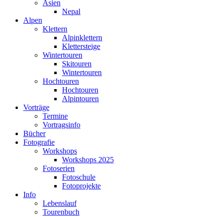
Asien
Nepal
Alpen
Klettern
Alpinklettern
Klettersteige
Wintertouren
Skitouren
Wintertouren
Hochtouren
Hochtouren
Alpintouren
Vorträge
Termine
Vortragsinfo
Bücher
Fotografie
Workshops
Workshops 2025
Fotoserien
Fotoschule
Fotoprojekte
Info
Lebenslauf
Tourenbuch