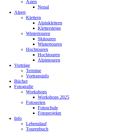
Asien
Nepal
Alpen
Klettern
Alpinklettern
Klettersteige
Wintertouren
Skitouren
Wintertouren
Hochtouren
Hochtouren
Alpintouren
Vorträge
Termine
Vortragsinfo
Bücher
Fotografie
Workshops
Workshops 2025
Fotoserien
Fotoschule
Fotoprojekte
Info
Lebenslauf
Tourenbuch