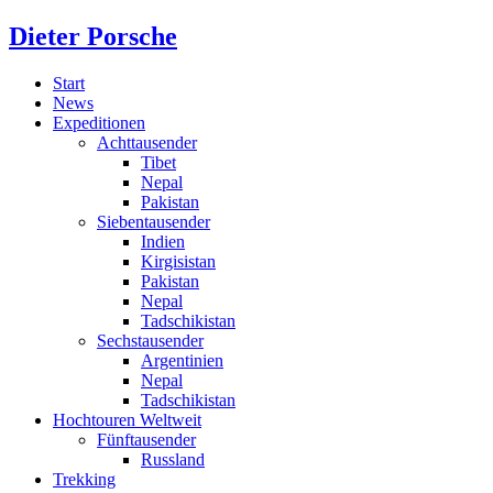
Dieter Porsche
Start
News
Expeditionen
Achttausender
Tibet
Nepal
Pakistan
Siebentausender
Indien
Kirgisistan
Pakistan
Nepal
Tadschikistan
Sechstausender
Argentinien
Nepal
Tadschikistan
Hochtouren Weltweit
Fünftausender
Russland
Trekking