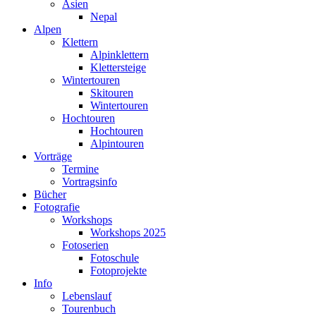
Asien
Nepal
Alpen
Klettern
Alpinklettern
Klettersteige
Wintertouren
Skitouren
Wintertouren
Hochtouren
Hochtouren
Alpintouren
Vorträge
Termine
Vortragsinfo
Bücher
Fotografie
Workshops
Workshops 2025
Fotoserien
Fotoschule
Fotoprojekte
Info
Lebenslauf
Tourenbuch