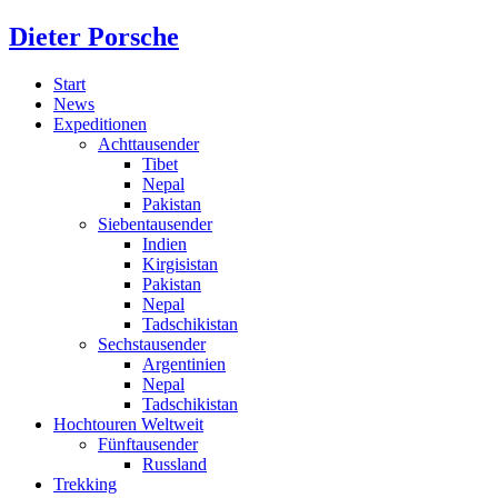
Dieter Porsche
Start
News
Expeditionen
Achttausender
Tibet
Nepal
Pakistan
Siebentausender
Indien
Kirgisistan
Pakistan
Nepal
Tadschikistan
Sechstausender
Argentinien
Nepal
Tadschikistan
Hochtouren Weltweit
Fünftausender
Russland
Trekking