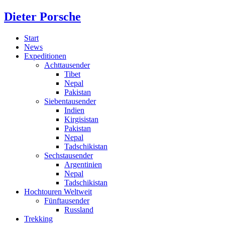
Dieter Porsche
Start
News
Expeditionen
Achttausender
Tibet
Nepal
Pakistan
Siebentausender
Indien
Kirgisistan
Pakistan
Nepal
Tadschikistan
Sechstausender
Argentinien
Nepal
Tadschikistan
Hochtouren Weltweit
Fünftausender
Russland
Trekking