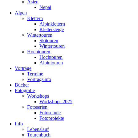
Asien
Nepal
Alpen
Klettern
Alpinklettern
Klettersteige
Wintertouren
Skitouren
Wintertouren
Hochtouren
Hochtouren
Alpintouren
Vorträge
Termine
Vortragsinfo
Bücher
Fotografie
Workshops
Workshops 2025
Fotoserien
Fotoschule
Fotoprojekte
Info
Lebenslauf
Tourenbuch