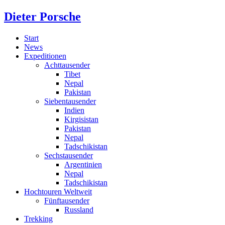
Dieter Porsche
Start
News
Expeditionen
Achttausender
Tibet
Nepal
Pakistan
Siebentausender
Indien
Kirgisistan
Pakistan
Nepal
Tadschikistan
Sechstausender
Argentinien
Nepal
Tadschikistan
Hochtouren Weltweit
Fünftausender
Russland
Trekking