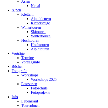
Asien
Nepal
Alpen
Klettern
Alpinklettern
Klettersteige
Wintertouren
Skitouren
Wintertouren
Hochtouren
Hochtouren
Alpintouren
Vorträge
Termine
Vortragsinfo
Bücher
Fotografie
Workshops
Workshops 2025
Fotoserien
Fotoschule
Fotoprojekte
Info
Lebenslauf
Tourenbuch