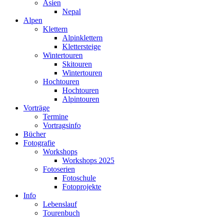
Asien
Nepal
Alpen
Klettern
Alpinklettern
Klettersteige
Wintertouren
Skitouren
Wintertouren
Hochtouren
Hochtouren
Alpintouren
Vorträge
Termine
Vortragsinfo
Bücher
Fotografie
Workshops
Workshops 2025
Fotoserien
Fotoschule
Fotoprojekte
Info
Lebenslauf
Tourenbuch