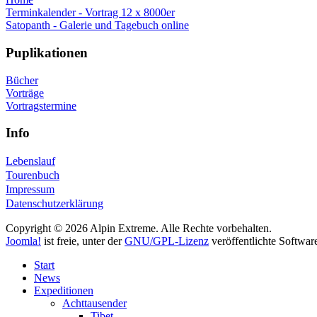
Terminkalender - Vortrag 12 x 8000er
Satopanth - Galerie und Tagebuch online
Puplikationen
Bücher
Vorträge
Vortragstermine
Info
Lebenslauf
Tourenbuch
Impressum
Datenschutzerklärung
Copyright © 2026 Alpin Extreme. Alle Rechte vorbehalten.
Joomla!
ist freie, unter der
GNU/GPL-Lizenz
veröffentlichte Softwar
Start
News
Expeditionen
Achttausender
Tibet