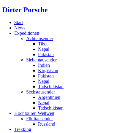
Dieter Porsche
Start
News
Expeditionen
Achttausender
Tibet
Nepal
Pakistan
Siebentausender
Indien
Kirgisistan
Pakistan
Nepal
Tadschikistan
Sechstausender
Argentinien
Nepal
Tadschikistan
Hochtouren Weltweit
Fünftausender
Russland
Trekking