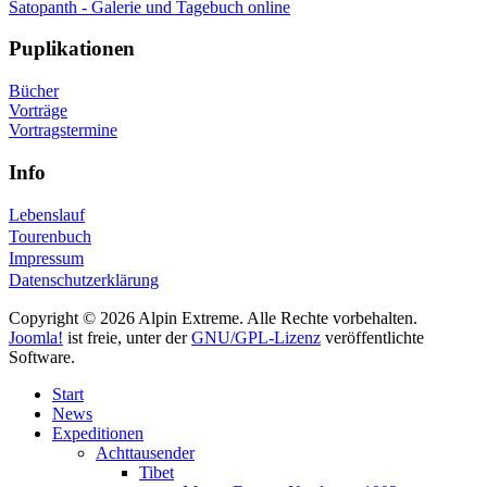
Satopanth - Galerie und Tagebuch online
Puplikationen
Bücher
Vorträge
Vortragstermine
Info
Lebenslauf
Tourenbuch
Impressum
Datenschutzerklärung
Copyright © 2026 Alpin Extreme. Alle Rechte vorbehalten.
Joomla!
ist freie, unter der
GNU/GPL-Lizenz
veröffentlichte
Software.
Start
News
Expeditionen
Achttausender
Tibet