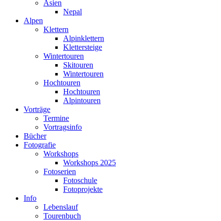
Asien
Nepal
Alpen
Klettern
Alpinklettern
Klettersteige
Wintertouren
Skitouren
Wintertouren
Hochtouren
Hochtouren
Alpintouren
Vorträge
Termine
Vortragsinfo
Bücher
Fotografie
Workshops
Workshops 2025
Fotoserien
Fotoschule
Fotoprojekte
Info
Lebenslauf
Tourenbuch