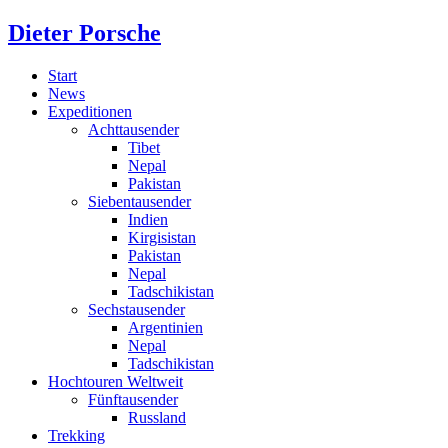
Dieter Porsche
Start
News
Expeditionen
Achttausender
Tibet
Nepal
Pakistan
Siebentausender
Indien
Kirgisistan
Pakistan
Nepal
Tadschikistan
Sechstausender
Argentinien
Nepal
Tadschikistan
Hochtouren Weltweit
Fünftausender
Russland
Trekking