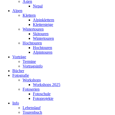
Asien
Nepal
Alpen
Klettern
Alpinklettern
Klettersteige
Wintertouren
Skitouren
Wintertouren
Hochtouren
Hochtouren
Alpintouren
Vorträge
Termine
Vortragsinfo
Bücher
Fotografie
Workshops
Workshops 2025
Fotoserien
Fotoschule
Fotoprojekte
Info
Lebenslauf
Tourenbuch