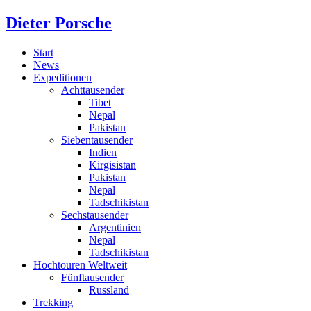
Dieter Porsche
Start
News
Expeditionen
Achttausender
Tibet
Nepal
Pakistan
Siebentausender
Indien
Kirgisistan
Pakistan
Nepal
Tadschikistan
Sechstausender
Argentinien
Nepal
Tadschikistan
Hochtouren Weltweit
Fünftausender
Russland
Trekking