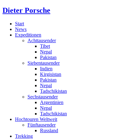
Dieter Porsche
Start
News
Expeditionen
Achttausender
Tibet
Nepal
Pakistan
Siebentausender
Indien
Kirgisistan
Pakistan
Nepal
Tadschikistan
Sechstausender
Argentinien
Nepal
Tadschikistan
Hochtouren Weltweit
Fünftausender
Russland
Trekking