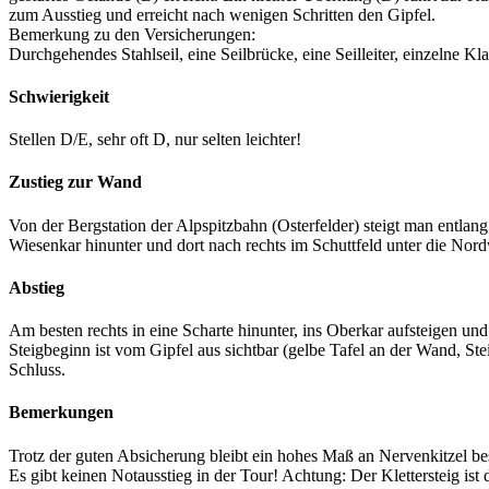
zum Ausstieg und erreicht nach wenigen Schritten den Gipfel.
Bemerkung zu den Versicherungen:
Durchgehendes Stahlseil, eine Seilbrücke, eine Seilleiter, einzelne K
Schwierigkeit
Stellen D/E, sehr oft D, nur selten leichter!
Zustieg zur Wand
Von der Bergstation der Alpspitzbahn (Osterfelder) steigt man entla
Wiesenkar hinunter und dort nach rechts im Schuttfeld unter die Nor
Abstieg
Am besten rechts in eine Scharte hinunter, ins Oberkar aufsteigen u
Steigbeginn ist vom Gipfel aus sichtbar (gelbe Tafel an der Wand, S
Schluss.
Bemerkungen
Trotz der guten Absicherung bleibt ein hohes Maß an Nervenkitzel bes
Es gibt keinen Notausstieg in der Tour! Achtung: Der Klettersteig ist 