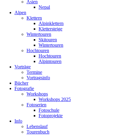
Asien
Nepal
Alpen
Klettern
Alpinklettern
Klettersteige
Wintertouren
Skitouren
Wintertouren
Hochtouren
Hochtouren
Alpintouren
Vorträge
Termine
Vortragsinfo
Bücher
Fotografie
Workshops
Workshops 2025
Fotoserien
Fotoschule
Fotoprojekte
Info
Lebenslauf
Tourenbuch