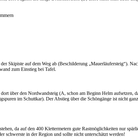
lammern
ng der Skipiste auf dem Weg ab (Beschilderung „Mauerläufersteig“). N
dwand zum Einstieg bei Tafel.
nd dort über den Nordwandsteig (A, schon am Beginn Helm aufsetzen, d
teigspuren im Schuttkar). Der Abstieg über die Schöngänge ist nicht g
tehen, da auf den 400 Klettermetern gute Rastmöglichkeiten nur spärl
der schwerste in der Region und sollte nicht unterschätzt werden!