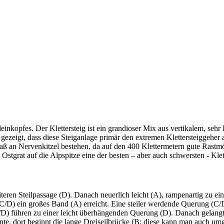
einkopfes. Der Klettersteig ist ein grandioser Mix aus vertikalem, sehr
zeigt, dass diese Steiganlage primär den extremen Klettersteiggeher a
 Maß an Nervenkitzel bestehen, da auf den 400 Klettermetern gute Rast
tgrat auf die Alpspitze eine der besten – aber auch schwersten - Klet
eren Steilpassage (D). Danach neuerlich leicht (A), rampenartig zu ein
d C/D) ein großes Band (A) erreicht. Eine steiler werdende Querung (C/D
C/D) führen zu einer leicht überhängenden Querung (D). Danach gelang
ante, dort beginnt die lange Dreiseilbrücke (B; diese kann man auch u