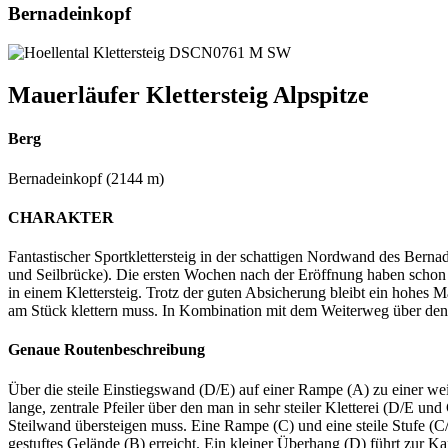
Bernadeinkopf
Mauerläufer Klettersteig Alpspitze
Berg
Bernadeinkopf (2144 m)
CHARAKTER
Fantastischer Sportklettersteig in der schattigen Nordwand des Bernad
und Seilbrücke). Die ersten Wochen nach der Eröffnung haben schon ge
in einem Klettersteig. Trotz der guten Absicherung bleibt ein hohes
am Stück klettern muss. In Kombination mit dem Weiterweg über den Os
Genaue Routenbeschreibung
Über die steile Einstiegswand (D/E) auf einer Rampe (A) zu einer weit
lange, zentrale Pfeiler über den man in sehr steiler Kletterei (D/E un
Steilwand übersteigen muss. Eine Rampe (C) und eine steile Stufe (
gestuftes Gelände (B) erreicht. Ein kleiner Überhang (D) führt zur K