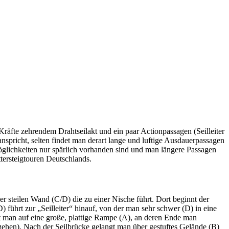
 Kräfte zehrendem Drahtseilakt und ein paar Actionpassagen (Seilleiter
nspricht, selten findet man derart lange und luftige Ausdauerpassagen
möglichkeiten nur spärlich vorhanden sind und man längere Passagen
tersteigtouren Deutschlands.
er steilen Wand (C/D) die zu einer Nische führt. Dort beginnt der
) führt zur „Seilleiter“ hinauf, von der man sehr schwer (D) in eine
t man auf eine große, plattige Rampe (A), an deren Ende man
mgehen). Nach der Seilbrücke gelangt man über gestuftes Gelände (B)