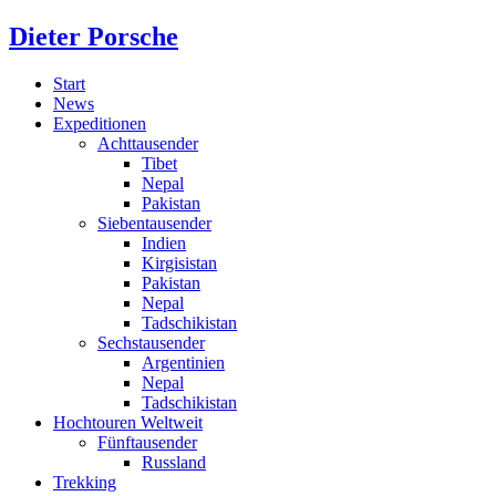
Dieter Porsche
Start
News
Expeditionen
Achttausender
Tibet
Nepal
Pakistan
Siebentausender
Indien
Kirgisistan
Pakistan
Nepal
Tadschikistan
Sechstausender
Argentinien
Nepal
Tadschikistan
Hochtouren Weltweit
Fünftausender
Russland
Trekking