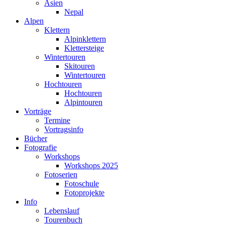
Asien
Nepal
Alpen
Klettern
Alpinklettern
Klettersteige
Wintertouren
Skitouren
Wintertouren
Hochtouren
Hochtouren
Alpintouren
Vorträge
Termine
Vortragsinfo
Bücher
Fotografie
Workshops
Workshops 2025
Fotoserien
Fotoschule
Fotoprojekte
Info
Lebenslauf
Tourenbuch