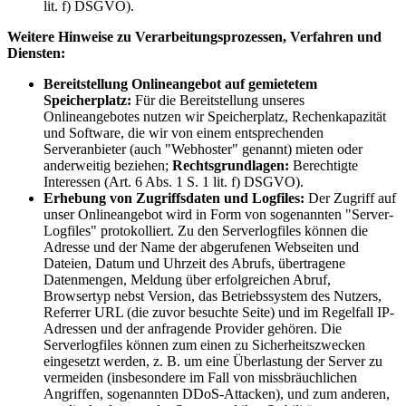
lit. f) DSGVO).
Weitere Hinweise zu Verarbeitungsprozessen, Verfahren und
Diensten:
Bereitstellung Onlineangebot auf gemietetem
Speicherplatz:
Für die Bereitstellung unseres
Onlineangebotes nutzen wir Speicherplatz, Rechenkapazität
und Software, die wir von einem entsprechenden
Serveranbieter (auch "Webhoster" genannt) mieten oder
anderweitig beziehen;
Rechtsgrundlagen:
Berechtigte
Interessen (Art. 6 Abs. 1 S. 1 lit. f) DSGVO).
Erhebung von Zugriffsdaten und Logfiles:
Der Zugriff auf
unser Onlineangebot wird in Form von sogenannten "Server-
Logfiles" protokolliert. Zu den Serverlogfiles können die
Adresse und der Name der abgerufenen Webseiten und
Dateien, Datum und Uhrzeit des Abrufs, übertragene
Datenmengen, Meldung über erfolgreichen Abruf,
Browsertyp nebst Version, das Betriebssystem des Nutzers,
Referrer URL (die zuvor besuchte Seite) und im Regelfall IP-
Adressen und der anfragende Provider gehören. Die
Serverlogfiles können zum einen zu Sicherheitszwecken
eingesetzt werden, z. B. um eine Überlastung der Server zu
vermeiden (insbesondere im Fall von missbräuchlichen
Angriffen, sogenannten DDoS-Attacken), und zum anderen,