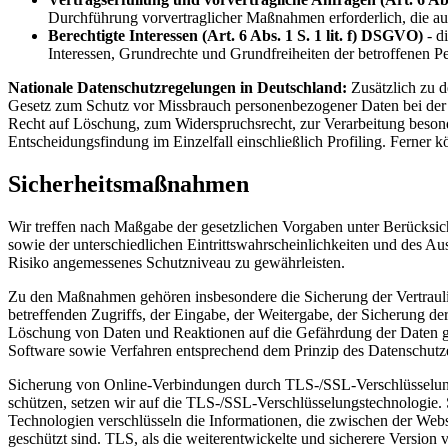
Durchführung vorvertraglicher Maßnahmen erforderlich, die auf
Berechtigte Interessen (Art. 6 Abs. 1 S. 1 lit. f) DSGVO)
- d
Interessen, Grundrechte und Grundfreiheiten der betroffenen P
Nationale Datenschutzregelungen in Deutschland:
Zusätzlich zu 
Gesetz zum Schutz vor Missbrauch personenbezogener Daten bei der
Recht auf Löschung, zum Widerspruchsrecht, zur Verarbeitung beson
Entscheidungsfindung im Einzelfall einschließlich Profiling. Ferne
Sicherheitsmaßnahmen
Wir treffen nach Maßgabe der gesetzlichen Vorgaben unter Berücksi
sowie der unterschiedlichen Eintrittswahrscheinlichkeiten und des 
Risiko angemessenes Schutzniveau zu gewährleisten.
Zu den Maßnahmen gehören insbesondere die Sicherung der Vertraulich
betreffenden Zugriffs, der Eingabe, der Weitergabe, der Sicherung d
Löschung von Daten und Reaktionen auf die Gefährdung der Daten ge
Software sowie Verfahren entsprechend dem Prinzip des Datenschutze
Sicherung von Online-Verbindungen durch TLS-/SSL-Verschlüsselungs
schützen, setzen wir auf die TLS-/SSL-Verschlüsselungstechnologie. 
Technologien verschlüsseln die Informationen, die zwischen der We
geschützt sind. TLS, als die weiterentwickelte und sicherere Version