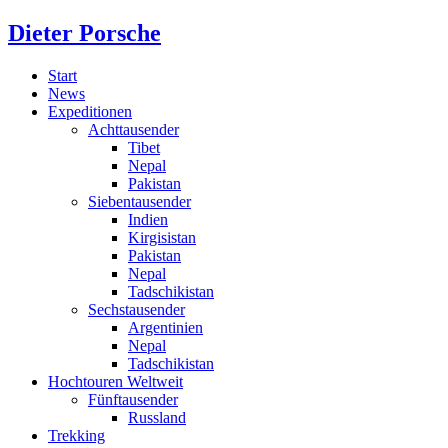
Dieter Porsche
Start
News
Expeditionen
Achttausender
Tibet
Nepal
Pakistan
Siebentausender
Indien
Kirgisistan
Pakistan
Nepal
Tadschikistan
Sechstausender
Argentinien
Nepal
Tadschikistan
Hochtouren Weltweit
Fünftausender
Russland
Trekking