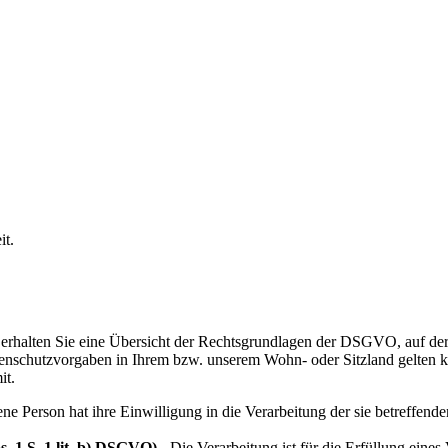
it.
erhalten Sie eine Übersicht der Rechtsgrundlagen der DSGVO, auf der
chutzvorgaben in Ihrem bzw. unserem Wohn- oder Sitzland gelten könn
it.
ene Person hat ihre Einwilligung in die Verarbeitung der sie betreffe
. 1 S. 1 lit. b) DSGVO)
- Die Verarbeitung ist für die Erfüllung eines 