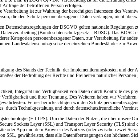
 Anfrage der betroffenen Person erfolgen.
ie Verarbeitung ist zur Wahrung der berechtigten Interessen des Verantw
erson, die den Schutz personenbezogener Daten verlangen, nicht überw
den Datenschutzregelungen der DSGVO gelten nationale Regelungen zu
 Datenverarbeitung (Bundesdatenschutzgesetz – BDSG). Das BDSG ent
derer Kategorien personenbezogener Daten, zur Verarbeitung für ander
r können Landesdatenschutzgesetze der einzelnen Bundesländer zur Anw
chtigung des Stands der Technik, der Implementierungskosten und der 
Ausmaßes der Bedrohung der Rechte und Freiheiten natürlicher Persone
keit, Integrität und Verfügbarkeit von Daten durch Kontrolle des phy
er Verfügbarkeit und ihrer Trennung. Des Weiteren haben wir Verfahren
währleisten. Ferner berücksichtigen wir den Schutz personenbezogen
s, durch Technikgestaltung und durch datenschutzfreundliche Voreinst
technologie (HTTPS): Um die Daten der Nutzer, die über unsere Onli
Secure Sockets Layer (SSL) und Transport Layer Security (TLS) sind di
bsite oder App und dem Browser des Nutzers (oder zwischen zwei Serv
 von SSL, gewährleistet, dass alle Datenübertragungen den höchsten Si