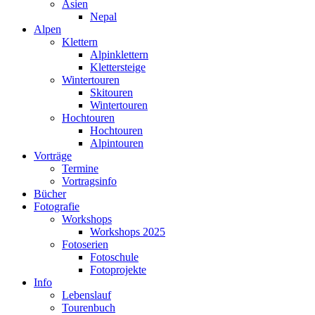
Asien
Nepal
Alpen
Klettern
Alpinklettern
Klettersteige
Wintertouren
Skitouren
Wintertouren
Hochtouren
Hochtouren
Alpintouren
Vorträge
Termine
Vortragsinfo
Bücher
Fotografie
Workshops
Workshops 2025
Fotoserien
Fotoschule
Fotoprojekte
Info
Lebenslauf
Tourenbuch