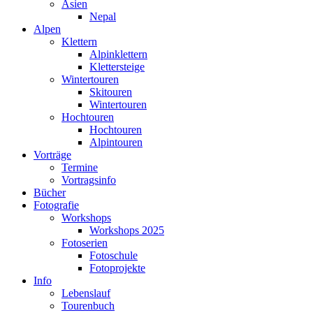
Asien
Nepal
Alpen
Klettern
Alpinklettern
Klettersteige
Wintertouren
Skitouren
Wintertouren
Hochtouren
Hochtouren
Alpintouren
Vorträge
Termine
Vortragsinfo
Bücher
Fotografie
Workshops
Workshops 2025
Fotoserien
Fotoschule
Fotoprojekte
Info
Lebenslauf
Tourenbuch