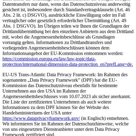
Datentransfers nur dann, wenn das Datenschutzniveau anderweitig
gesichert ist, insbesondere durch Standardvertragsklauseln (Art. 46
Abs. 2 lit. c) DSGVO), ausdrückliche Einwilligung oder im Fall
vertraglicher oder gesetzlich erforderlicher Übermittlung (Art. 49
Abs. 1 DSGVO). Im Übrigen teilen wir Ihnen die Grundlagen der
Drittlandübermittlung bei den einzelnen Anbietern aus dem Drittland
mit, wobei die Angemessenheitsbeschlüsse als Grundlagen
vorrangig gelten. Informationen zu Drittlandtransfers und
vorliegenden Angemessenheitsbeschlüssen können dem
Informationsangebot der EU-Kommission entnommen werden:
https://commission.europa.eu/law/law-topic/data-
protection/international-dimension-data-protection_en?prefLang=de.
EU-US Trans-Atlantic Data Privacy Framework: Im Rahmen des
sogenannten „Data Privacy Framework" (DPF) hat die EU-
Kommission das Datenschutzniveau ebenfalls für bestimmte
Unternehmen aus den USA im Rahmen der
Angemessenheitsbeschlusses vom 10.07.2023 als sicher anerkannt.
Die Liste der zertifizierten Unternehmen als auch weitere
Informationen zu dem DPF können Sie der Website des
Handelsministeriums der USA unter
https://www.dataprivacyframework.gov/
(in Englisch) entnehmen.
Wir informieren Sie im Rahmen der Datenschutzhinweise, welche
von uns eingesetzten Diensteanbieter unter dem Data Privacy
Framework zertifiziert sind.