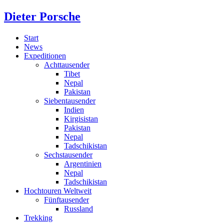
Dieter Porsche
Start
News
Expeditionen
Achttausender
Tibet
Nepal
Pakistan
Siebentausender
Indien
Kirgisistan
Pakistan
Nepal
Tadschikistan
Sechstausender
Argentinien
Nepal
Tadschikistan
Hochtouren Weltweit
Fünftausender
Russland
Trekking