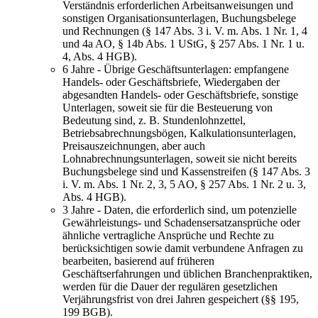
Verständnis erforderlichen Arbeitsanweisungen und
sonstigen Organisationsunterlagen, Buchungsbelege
und Rechnungen (§ 147 Abs. 3 i. V. m. Abs. 1 Nr. 1, 4
und 4a AO, § 14b Abs. 1 UStG, § 257 Abs. 1 Nr. 1 u.
4, Abs. 4 HGB).
6 Jahre - Übrige Geschäftsunterlagen: empfangene
Handels- oder Geschäftsbriefe, Wiedergaben der
abgesandten Handels- oder Geschäftsbriefe, sonstige
Unterlagen, soweit sie für die Besteuerung von
Bedeutung sind, z. B. Stundenlohnzettel,
Betriebsabrechnungsbögen, Kalkulationsunterlagen,
Preisauszeichnungen, aber auch
Lohnabrechnungsunterlagen, soweit sie nicht bereits
Buchungsbelege sind und Kassenstreifen (§ 147 Abs. 3
i. V. m. Abs. 1 Nr. 2, 3, 5 AO, § 257 Abs. 1 Nr. 2 u. 3,
Abs. 4 HGB).
3 Jahre - Daten, die erforderlich sind, um potenzielle
Gewährleistungs- und Schadensersatzansprüche oder
ähnliche vertragliche Ansprüche und Rechte zu
berücksichtigen sowie damit verbundene Anfragen zu
bearbeiten, basierend auf früheren
Geschäftserfahrungen und üblichen Branchenpraktiken,
werden für die Dauer der regulären gesetzlichen
Verjährungsfrist von drei Jahren gespeichert (§§ 195,
199 BGB).